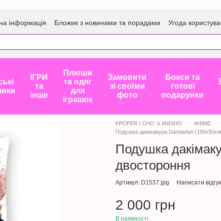
на інформація
Бложик з новинами та порадами
Угода користува
Плюши
ІГРИ
Замовити
Бокси та
ські
та одяг
та
зі своїми
готові
лики
для
інше
фото
подарунки
іграшок
KPOPER I CHO ✰ ANISHO
ANIME
Подушка дакімакура Dandadan (150х50см
Подушка дакімаку
двостороння
Артикул: D1537.jpg
Написати відгук
2 000 грн
В наявності