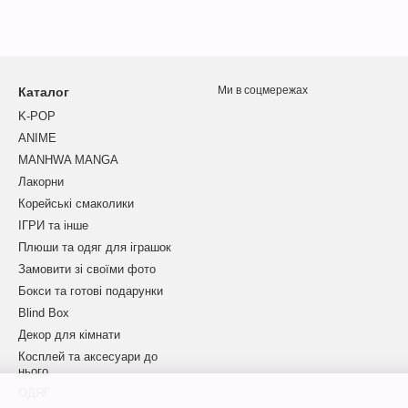
Ми в соцмережах
Каталог
K-POP
ANIME
MANHWA MANGA
Лакорни
Корейські смаколики
ІГРИ та інше
Плюши та одяг для іграшок
Замовити зі своїми фото
Бокси та готові подарунки
Blind Box
Декор для кімнати
Косплей та аксесуари до
нього
ОДЯГ