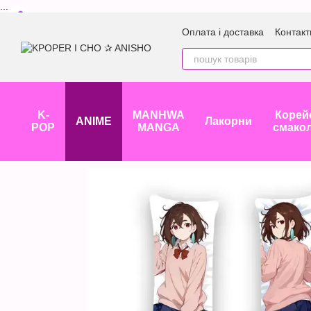
...
Перейти до основного контенту
Оплата і доставка
Контакт
K-
MANHWA
Корей
ANIME
Лакорни
POP
MANGA
смако