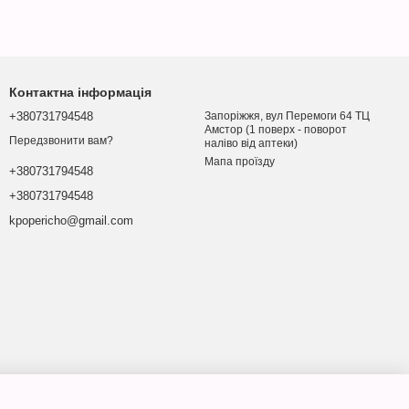
Контактна інформація
+380731794548
Запоріжжя, вул Перемоги 64 ТЦ
Амстор (1 поверх - поворот
Передзвонити вам?
наліво від аптеки)
Мапа проїзду
+380731794548
+380731794548
kpopericho@gmail.com