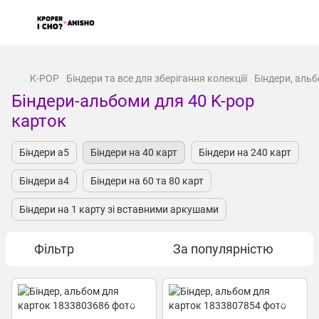
...
K-POP
Біндери та все для зберігання колекціїї
Біндери, альб
Біндери-альбоми для 40 K-pop
карток
Біндери а5
Біндери на 40 карт
Біндери на 240 карт
Біндери а4
Біндери на 60 та 80 карт
Біндери на 1 карту зі вставними аркушами
Фільтр
За популярністю