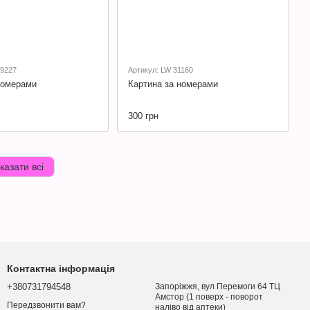
09227
Артикул: LW 31160
номерами
Картина за номерами
300 грн
казати всі
Контактна інформація
+380731794548
Запоріжжя, вул Перемоги 64 ТЦ
Амстор (1 поверх - поворот
Передзвонити вам?
наліво від аптеки)