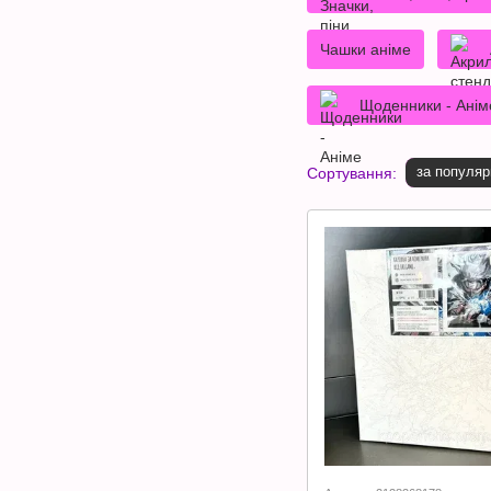
Чашки аніме
Щоденники - Анім
за популяр
Сортування: