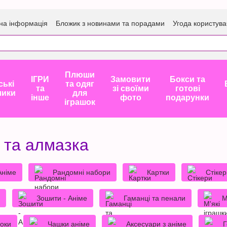
на інформація
Бложик з новинами та порадами
Угода користува
Плюши
ІГРИ
Замовити
Бокси та
ські
та одяг
та
зі своїми
готові
лики
для
інше
фото
подарунки
іграшок
 та алмазка
Аніме
Рандомні набори
Картки
Стікер
Зошити - Аніме
Гаманці та пенали
М
локи
Чашки аніме
Аксесуари з аніме
Г