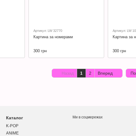
Артикул: LW 32770
Артикул: LW 1
Картина за номерами
Картина за 
300 грн
300 грн
Назад
1
2
Вперед
По
Ми в соцмережах
Каталог
K-POP
ANIME