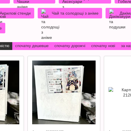
Акрилові стенди
Чай та солодощі з аніме
Дакім
е
ністю
спочатку дешевше
спочатку дорожчі
спочатку нові
за на