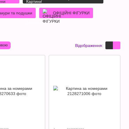
акури та подушки
ОФІЦІЙНІ ФІГУРКИ
звою
Відображення: