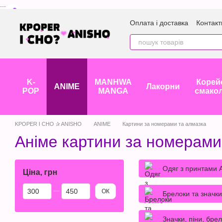
...
Перейти до основного контенту
Оплата і доставка
Контакт
K-
MANHWA
Корей
ANIME
Лакорни
POP
MANGA
смако
KPOPER I CHO ✰ ANISHO
ANIME
Картини за номерами та алмазка
Аніме картини за номерами
Одяг з принтами 
Ціна, грн
Від Ціна, грн
До Ціна, грн
ОК
Брелоки та значки
Значки, піни, бре