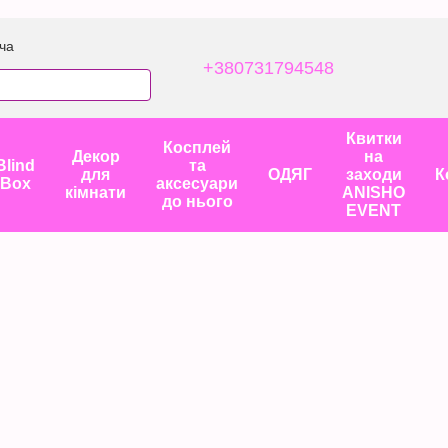
ча
+380731794548
Квитки
Косплей
Декор
на
Blind
та
для
ОДЯГ
заходи
К
Box
аксесуари
кімнати
ANISHO
до нього
EVENT