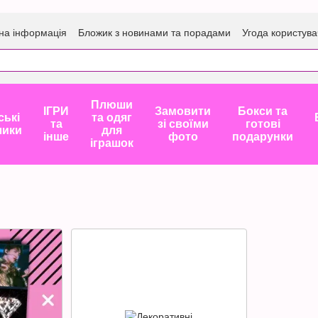
на інформація
Бложик з новинами та порадами
Угода користува
Плюши
ІГРИ
Замовити
Бокси та
ські
та одяг
та
зі своїми
готові
лики
для
інше
фото
подарунки
іграшок