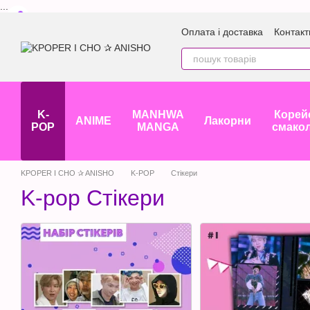
...
Перейти до основного контенту
Оплата і доставка
Контакт
K-
MANHWA
Корей
ANIME
Лакорни
POP
MANGA
смако
KPOPER I CHO ✰ ANISHO
K-POP
Стікери
K-pop Стікери