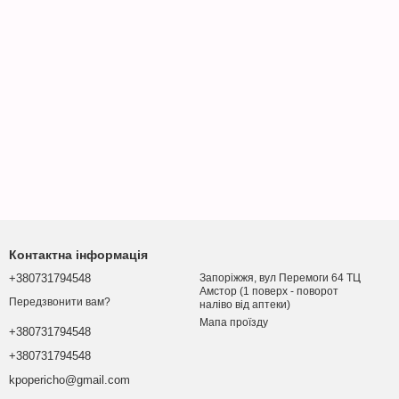
Контактна інформація
+380731794548
Запоріжжя, вул Перемоги 64 ТЦ
Амстор (1 поверх - поворот
Передзвонити вам?
наліво від аптеки)
Мапа проїзду
+380731794548
+380731794548
kpopericho@gmail.com