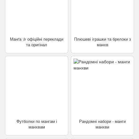
Манґа ✰ офіційні переклади
Плюшеві іграшки та брелоки з
та оригінал
манхв
Футболки по мангам і
Рандомні набори - манги
манхвам
манхви