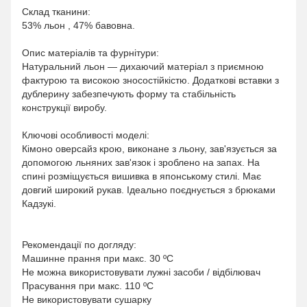
Склад тканини:
53% льон , 47% бавовна.
Опис матеріалів та фурнітури:
Натуральний льон — дихаючий матеріал з приємною
фактурою та високою зносостійкістю. Додаткові вставки з
дублерину забезпечують форму та стабільність
конструкції виробу.
Ключові особливості моделі:
Кімоно оверсайз крою, виконане з льону, зав'язується за
допомогою льняних зав'язок і зроблено на запах. На
спині розміщується вишивка в японському стилі. Має
довгий широкий рукав. Ідеально поєднується з брюками
Кадзукі.
Рекомендації по догляду:
Машинне прання при макс. 30 ºC
Не можна використовувати лужні засоби / відбілювач
Прасування при макс. 110 ºC
Не використовувати сушарку