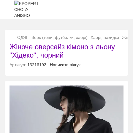
...
ОДЯГ
Верх (топи, футболки, хаорі)
Хаорі, накидки
Жіноч
Жіноче оверсайз кімоно з льону
"Хідеко", чорний
Артикул:
13216192
Написати відгук