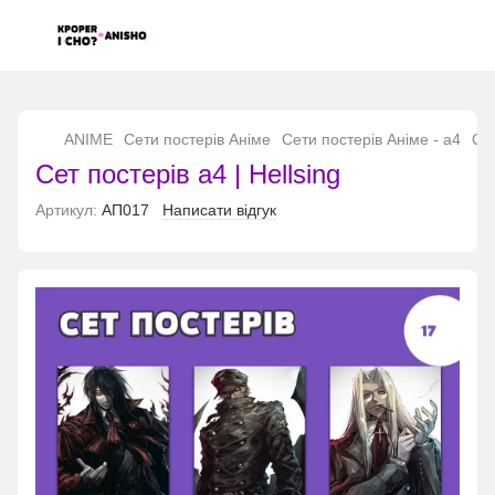
...
ANIME
Сети постерів Аніме
Сети постерів Аніме - а4
Сет
Сет постерів а4 | Hellsing
Артикул:
АП017
Написати відгук