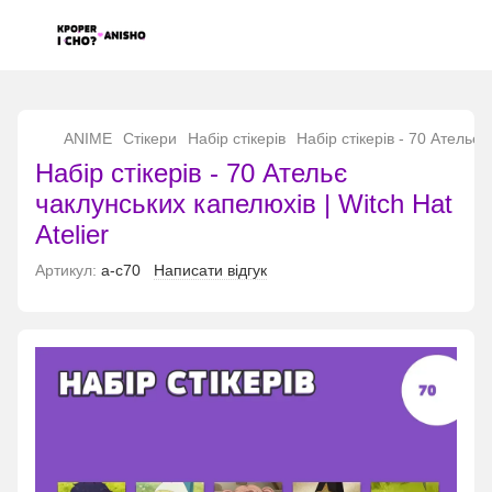
...
ANIME
Стікери
Набір стікерів
Набір стікерів - 70 Ательє 
Набір стікерів - 70 Ательє
чаклунських капелюхів | Witch Hat
Atelier
Артикул:
а-с70
Написати відгук