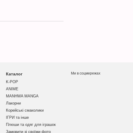
Ми в соцмережах
Каталог
K-POP
ANIME
MANHWA MANGA
Лакорни
Корейські смаколики
ІГРИ та інше
Плюши та одяг для іграшок
Замовити зі своїми фото