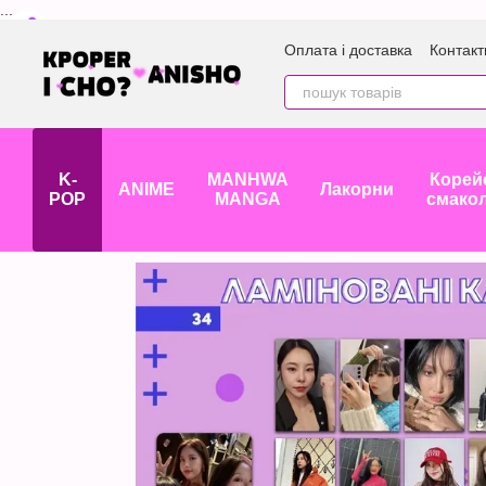
...
Перейти до основного контенту
Оплата і доставка
Контакт
K-
MANHWA
Корей
ANIME
Лакорни
POP
MANGA
смако