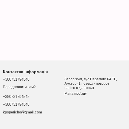
Контактна інформація
+380731794548
Запоріжжя, вул Перемоги 64 ТЦ
Амстор (1 поверх - поворот
Передзвонити вам?
наліво від аптеки)
Мапа проїзду
+380731794548
+380731794548
kpopericho@gmail.com