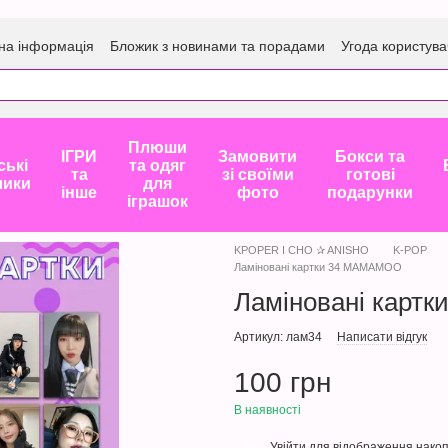
на інформація
Бложик з новинами та порадами
Угода користува
Плюши
ІГРИ
Замовити
Бокси та
ські
та одяг
та
зі своїми
готові
лики
для
інше
фото
подарунки
іграшок
KPOPER I CHO ✰ ANISHO
K-POP
Ламіновані картки 34 MAMAMOO
Ламіновані карт
Артикул: лам34
Написати відгук
100 грн
В наявності
Увійти
для відображення накоп
%