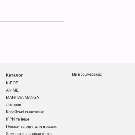
Ми в соцмережах
Каталог
K-POP
ANIME
MANHWA MANGA
Лакорни
Корейські смаколики
ІГРИ та інше
Плюши та одяг для іграшок
Замовити зі своїми фото