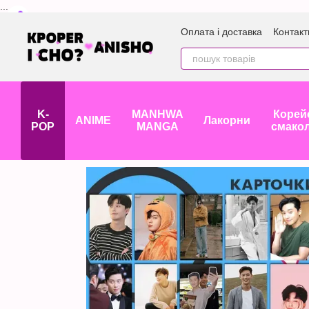
...
Перейти до основного контенту
Оплата і доставка
Контакт
K-
MANHWA
Корей
ANIME
Лакорни
POP
MANGA
смако