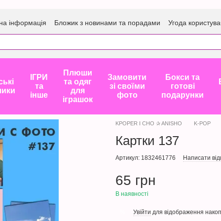
на інформація
Бложик з новинами та порадами
Угода користува
Плюши
ІГРИ
Замовити
Бокси та
ські
та одяг
та
зі своїми
готові
лики
для
інше
фото
подарунки
іграшок
KPOPER I CHO ✰ ANISHO
K-POP
Картки 137
Артикул: 1832461776
Написати від
65 грн
В наявності
Увійти
для відображення накоп
%