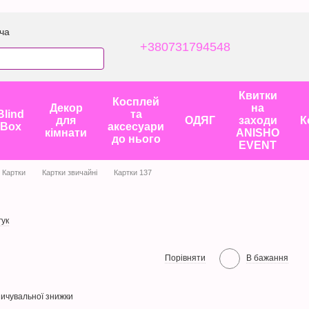
ча
+380731794548
Квитки
Косплей
Декор
на
Blind
та
для
ОДЯГ
заходи
К
Box
аксесуари
кімнати
ANISHO
до нього
EVENT
Картки
Картки звичайні
Картки 137
гук
Порівняти
В бажання
ичувальної знижки