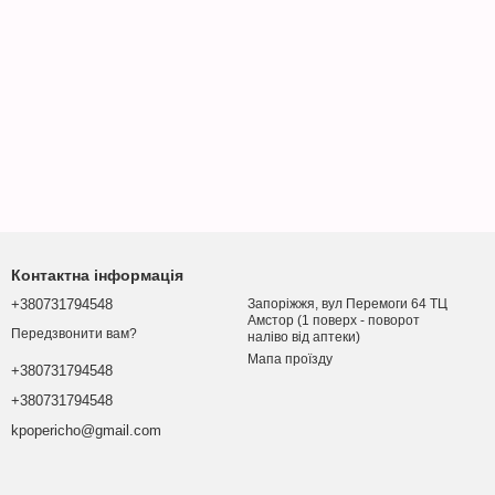
Контактна інформація
+380731794548
Запоріжжя, вул Перемоги 64 ТЦ
Амстор (1 поверх - поворот
Передзвонити вам?
наліво від аптеки)
Мапа проїзду
+380731794548
+380731794548
kpopericho@gmail.com