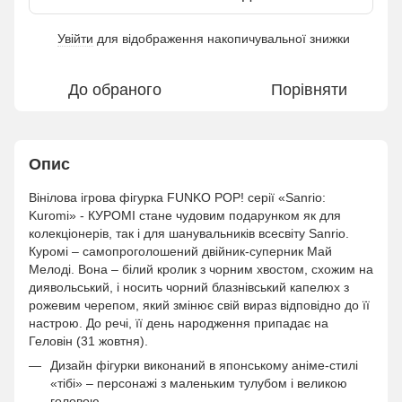
Увійти
для відображення накопичувальної знижки
%
До обраного
Порівняти
Опис
Вінілова ігрова фігурка FUNKO POP! серії «Sanrio:
Kuromi» - КУРОМІ стане чудовим подарунком як для
колекціонерів, так і для шанувальників всесвіту Sanrio.
Куромі – самопроголошений двійник-суперник Май
Мелоді. Вона – білий кролик з чорним хвостом, схожим на
диявольський, і носить чорний блазнівський капелюх з
рожевим черепом, який змінює свій вираз відповідно до її
настрою. До речі, її день народження припадає на
Геловін (31 жовтня).
Дизайн фігурки виконаний в японському аніме-стилі
«тібі» – персонажі з маленьким тулубом і великою
головою.