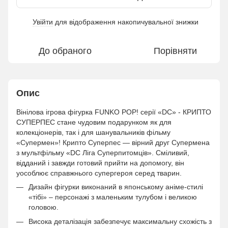
Увійти
для відображення накопичувальної знижки
%
До обраного
Порівняти
Опис
Вінілова ігрова фігурка FUNKO POP! серії «DC» - КРИПТО
СУПЕРПЕС стане чудовим подарунком як для
колекціонерів, так і для шанувальників фільму
«Супермен»! Крипто Суперпес — вірний друг Супермена
з мультфільму «DC Ліга Суперпитомців». Сміливий,
відданий і завжди готовий прийти на допомогу, він
уособлює справжнього супергероя серед тварин.
Дизайн фігурки виконаний в японському аніме-стилі
«тібі» – персонажі з маленьким тулубом і великою
головою.
Висока деталізація забезпечує максимальну схожість з