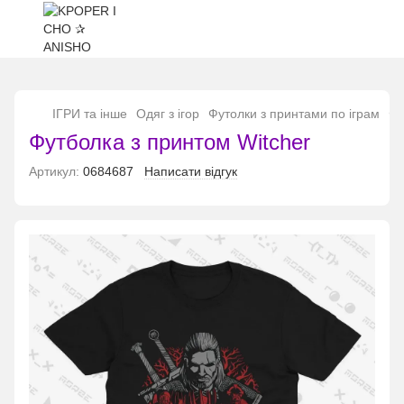
...
ІГРИ та інше
Одяг з ігор
Футолки з принтами по іграм
Фу
Футболка з принтом Witcher
Артикул:
0684687
Написати відгук