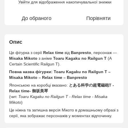
Увійти
для відображення накопичувальної знижки
%
До обраного
Порівняти
Опис
Це фігурка з серії
Relax time
від
Banpresto
, персонаж —
Misaka Mikoto
з аніме
Toaru Kagaku no Railgun T
(A
Certain Scientific Railgun T).
Повна назва фігурки:
Toaru Kagaku no Railgun T –
Misaka Mikoto – Relax time – Banpresto
Японською на коробці вказано:
とある科学の超電磁砲T -
Relax time- 御坂美琴
(чит.
Toaru Kagaku no Railgun T - Relax time - Misaka
Mikoto
)
Це ніжна та затишна версія Мікото в домашньому образі з
серії, яка зображає персонажів у моментах відпочинку.