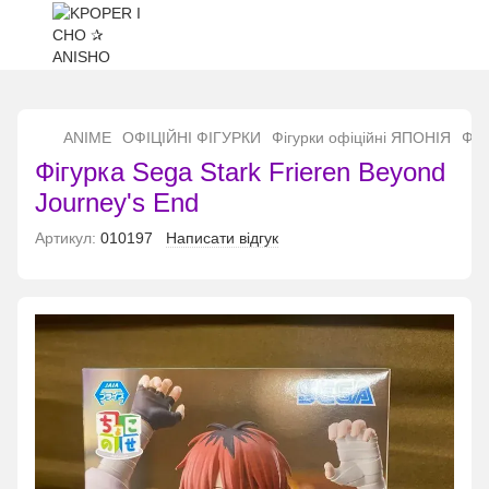
...
ANIME
ОФІЦІЙНІ ФІГУРКИ
Фігурки офіційні ЯПОНІЯ
Фіг
Фігурка Sega Stark Frieren Beyond
Journey's End
Артикул:
010197
Написати відгук