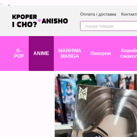
...
Перейти до основного контенту
Оплата і доставка
Контакт
K-
MANHWA
Корей
ANIME
Лакорни
POP
MANGA
смако