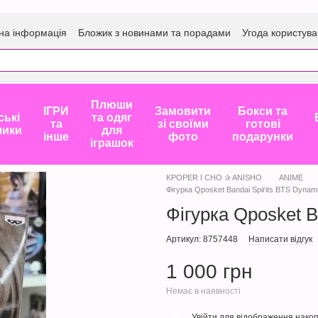
на інформація
Бложик з новинами та порадами
Угода користува
Плюши
ІГРИ
Замовити
Бокси та
ські
та одяг
та
зі своїми
готові
лики
для
інше
фото
подарунки
іграшок
KPOPER I CHO ✰ ANISHO
ANIME
Фігурка Qposket Bandai Spirits BTS Dynami
Фігурка Qposket B
Артикул: 8757448
Написати відгук
1 000 грн
Немає в наявності
Увійти
для відображення накоп
%