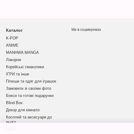
Ми в соцмережах
Каталог
K-POP
ANIME
MANHWA MANGA
Лакорни
Корейські смаколики
ІГРИ та інше
Плюши та одяг для іграшок
Замовити зі своїми фото
Бокси та готові подарунки
Blind Box
Декор для кімнати
Косплей та аксесуари до
нього
ОДЯГ