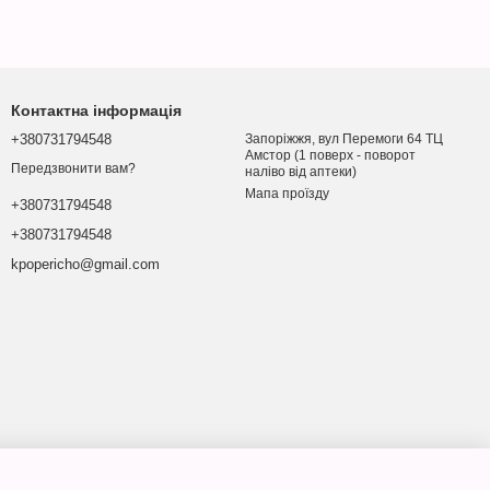
Контактна інформація
+380731794548
Запоріжжя, вул Перемоги 64 ТЦ
Амстор (1 поверх - поворот
Передзвонити вам?
наліво від аптеки)
Мапа проїзду
+380731794548
+380731794548
kpopericho@gmail.com