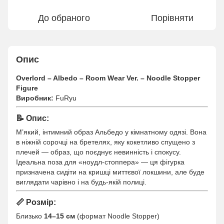
До обраного
Порівняти
Опис
Overlord – Albedo – Room Wear Ver. – Noodle Stopper
Figure
Виробник:
FuRyu
📝
Опис:
М’який, інтимний образ Альбедо у кімнатному одязі. Вона
в ніжній сорочці на бретелях, яку кокетливо спущено з
плечей — образ, що поєднує невинність і спокусу.
Ідеальна поза для «ноудл-стоппера» — ця фігурка
призначена сидіти на кришці миттєвої локшини, але буде
виглядати чарівно і на будь-якій полиці.
📏
Розмір:
Близько
14–15 см
(формат Noodle Stopper)