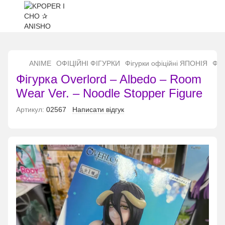
...
ANIME
ОФІЦІЙНІ ФІГУРКИ
Фігурки офіційні ЯПОНІЯ
Фіг
Фігурка Overlord – Albedo – Room
Wear Ver. – Noodle Stopper Figure
Артикул:
02567
Написати відгук