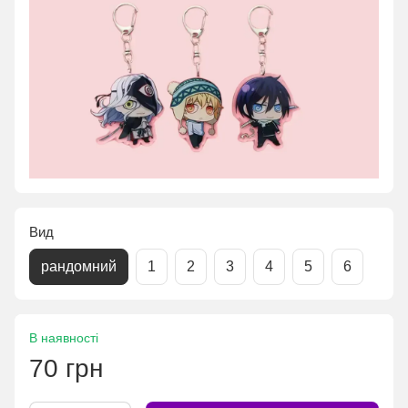
Вид
рандомний
1
2
3
4
5
6
В наявності
70 грн