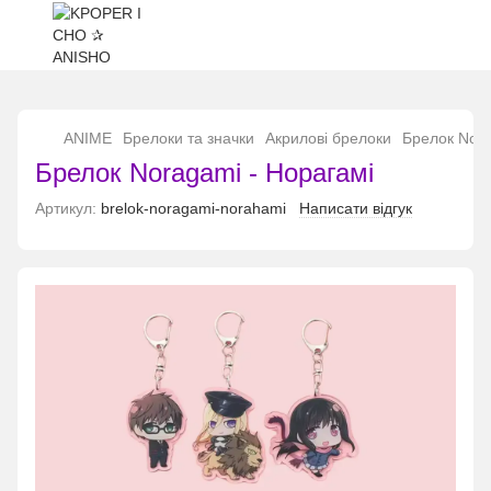
...
ANIME
Брелоки та значки
Акрилові брелоки
Брелок Nora
Брелок Noragami - Норагамі
Артикул:
brelok-noragami-norahami
Написати відгук