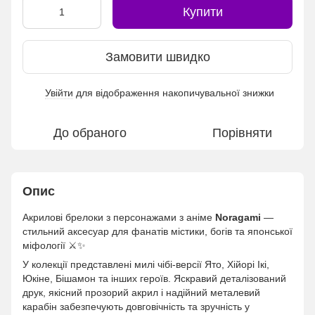
Купити
Замовити швидко
Увійти
для відображення накопичувальної знижки
%
До обраного
Порівняти
Опис
Акрилові брелоки з персонажами з аніме
Noragami
—
стильний аксесуар для фанатів містики, богів та японської
міфології ⚔️✨
У колекції представлені милі чібі-версії Ято, Хійорі Ікі,
Юкіне, Бішамон та інших героїв. Яскравий деталізований
друк, якісний прозорий акрил і надійний металевий
карабін забезпечують довговічність та зручність у