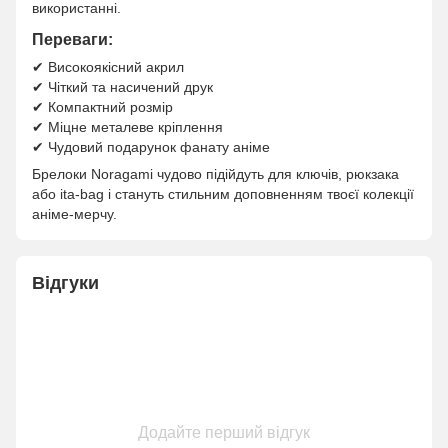
використанні.
Переваги:
✔ Високоякісний акрил
✔ Чіткий та насичений друк
✔ Компактний розмір
✔ Міцне металеве кріплення
✔ Чудовий подарунок фанату аніме
Брелоки Noragami чудово підійдуть для ключів, рюкзака
або ita-bag і стануть стильним доповненням твоєї колекції
аніме-мерчу.
Відгуки
Додайте перший відгук