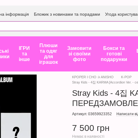
на інформація
Бложик з новинами та порадами
Угода користува
Плюши
ІГРИ
Замовити
Бокси та
ські
та одяг
та
зі своїми
готові
лики
для
інше
фото
подарунки
іграшок
KPOPER I CHO ✰ ANISHO
K-POP
Stray Kids - 4집 KARMA [Accordion Ver.
Stray Kids - 4집 KA
ПЕРЕДЗАМОВЛЕН
Артикул: 03659923352
Написати ві
7 500 грн
Немає в наявності