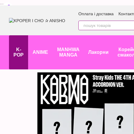
...
Перейти до основного контенту
Оплата і доставка
Контакт
K-
MANHWA
Корей
ANIME
Лакорни
POP
MANGA
смако