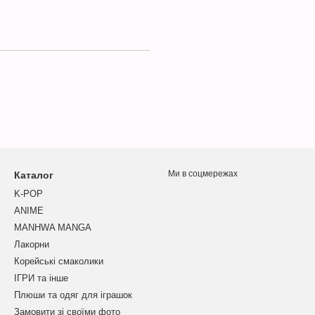
Ми в соцмережах
Каталог
K-POP
ANIME
MANHWA MANGA
Лакорни
Корейські смаколики
ІГРИ та інше
Плюши та одяг для іграшок
Замовити зі своїми фото