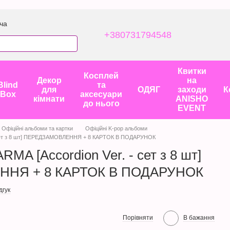
ча
+380731794548
Квитки
Косплей
Декор
на
Blind
та
для
ОДЯГ
заходи
К
Box
аксесуари
кімнати
ANISHO
до нього
EVENT
Офіційні альбоми та картки
Офіційні K-pop альбоми
 - сет з 8 шт] ПЕРЕДЗАМОВЛЕННЯ + 8 КАРТОК В ПОДАРУНОК
RMA [Accordion Ver. - сет з 8 шт]
НЯ + 8 КАРТОК В ПОДАРУНОК
дгук
Порівняти
В бажання