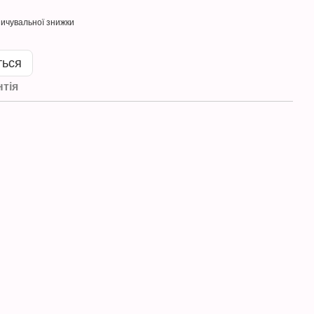
ичувальної знижки
ться
нтія