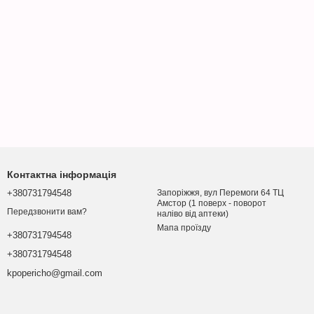
Контактна інформація
+380731794548
Запоріжжя, вул Перемоги 64 ТЦ
Амстор (1 поверх - поворот
Передзвонити вам?
наліво від аптеки)
Мапа проїзду
+380731794548
+380731794548
kpopericho@gmail.com