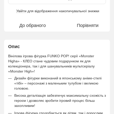
Увійти
для відображення накопичувальної знижки
%
До обраного
Порівняти
Опис
Вінілова ігрова фігурка FUNKO POP! серії «Monster
Highа» - КЛЕО стане чудовим подарунком як для
колекціонера, так і для шанувальників мультсеріалу
«Monster High»!
Дизайн фігурки виконаний в японському аніме-стилі
«тібі» – персонажі з маленьким тулубом і великою
головою.
Висока деталізація забезпечує максимальну схожість з
героєм і дозволяє зробити ігровий процес більш
захопливим!
Ігрова фігурка сподобається як дітям, так і дорослим.