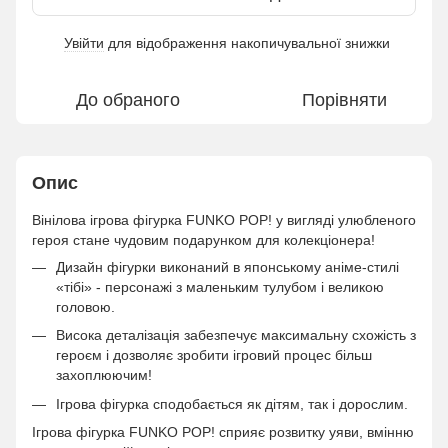
Увійти
для відображення накопичувальної знижки
%
До обраного
Порівняти
Опис
Вінілова ігрова фігурка FUNKO POP! у вигляді улюбленого
героя стане чудовим подарунком для колекціонера!
Дизайн фігурки виконаний в японському аніме-стилі
«тібі» - персонажі з маленьким тулубом і великою
головою.
Висока деталізація забезпечує максимальну схожість з
героєм і дозволяє зробити ігровий процес більш
захоплюючим!
Ігрова фігурка сподобається як дітям, так і дорослим.
Ігрова фігурка FUNKO POP! сприяє розвитку уяви, вмінню