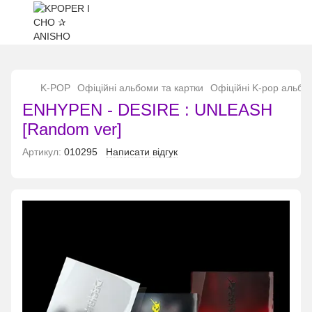
...
K-POP
Офіційні альбоми та картки
Офіційні K-pop альбо
ENHYPEN - DESIRE : UNLEASH
[Random ver]
Артикул:
010295
Написати відгук